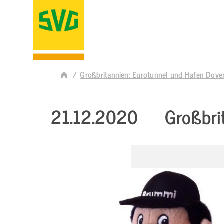
Großbritannien: Eurotunnel und Hafen Dove
21.12.2020
Großbri